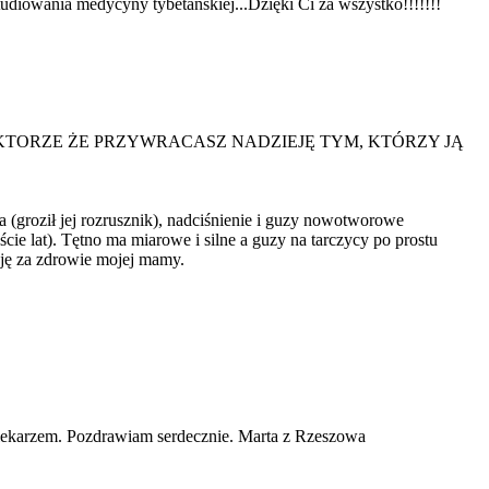
diowania medycyny tybetańskiej...Dzięki Ci za wszystko!!!!!!!
DZIĘKUJĘ CI DOKTORZE ŻE PRZYWRACASZ NADZIEJĘ TYM, KTÓRZY JĄ
 (groził jej rozrusznik), nadciśnienie i guzy nowotworowe
ście lat). Tętno ma miarowe i silne a guzy na tarczycy po prostu
kuję za zdrowie mojej mamy.
 lekarzem. Pozdrawiam serdecznie. Marta z Rzeszowa