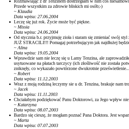
Rozmawiając z dr Tenzinem dostrzegłam w nim coś niesamowiteg
Przede wszystkim za zdrowie bliskich mi osób;-)
~
Klaudia
Data wpisu: 27.06.2004
Leczę się już rok. Życie może być piękne.
~
Missia
Data wpisu: 24.06.2004
Od stycznia b.r. przyjmuję zioła i staram się zmieniać 
JUŻ STRACILI!!! Pomagaj potrzebującym jak najdłużej będzi
~
Alina
Data wpisu: 19.05.2004
Wprawdzie sam nie leczę się u Lamy Tenzina, ale zaprowadziłem
usytuowane na płatach tarczycy (ich złośliwość nie została potw
zniknęły, co wykazało powtórzone dwukrotnie prześwietlenie.
~
Robert
Data wpisu: 11.12.2003
Wraz z moją rodziną leczymy sie u dr. Tenzina, brakuje nam t
~
Jacek
Data wpisu: 11.11.2003
Chciałabym podziękować Panu Doktorowi, za Jego wpływ nie t
~
Katarzyna
Data wpisu: 08.07.2003
Bardzo się cieszę, że mogłam poznać Pana Doktora. Jest wsp
~
Marta
Data wpisu: 07.07.2003