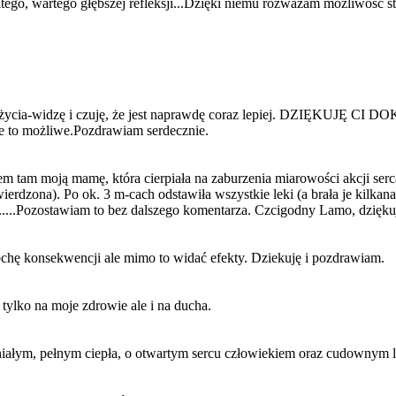
o, wartego głębszej refleksji...Dzięki niemu rozważam możliwość stu
swój styl życia-widzę i czuję, że jest naprawdę coraz lepiej. 
e to możliwe.Pozdrawiam serdecznie.
 tam moją mamę, która cierpiała na zaburzenia miarowości akcji serca
ierdzona). Po ok. 3 m-cach odstawiła wszystkie leki (a brała je kilkana
......Pozostawiam to bez dalszego komentarza. Czcigodny Lamo, dzię
rochę konsekwencji ale mimo to widać efekty. Dziekuję i pozdrawiam.
ylko na moje zdrowie ale i na ducha.
aniałym, pełnym ciepła, o otwartym sercu człowiekiem oraz cudownym