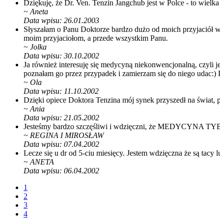
Dziękuję, że Dr. Ven. Tenzin Jangchub jest w Polce - to wielk
~
Aneta
Data wpisu: 26.01.2003
Słyszałam o Panu Doktorze bardzo dużo od moich przyjaciół w 
moim przyjaciołom, a przede wszystkim Panu.
~
Jolka
Data wpisu: 30.10.2002
Ja również interesuję się medycyną niekonwencjonalną, czyli je
poznałam go przez przypadek i zamierzam się do niego udac:)
~
Ola
Data wpisu: 11.10.2002
Dzięki opiece Doktora Tenzina mój synek przyszedł na świat, 
~
Ania
Data wpisu: 21.05.2002
Jesteśmy bardzo szczęśliwi i wdzięczni, że MEDYCYNA TYB
~
REGINA I MIROSŁAW
Data wpisu: 07.04.2002
Lecze się u dr od 5-ciu miesięcy. Jestem wdzięczna że są tacy 
~
ANETA
Data wpisu: 06.04.2002
1
2
3
4