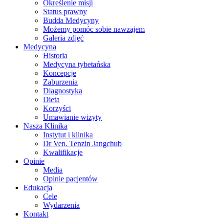
Określenie misji
Status prawny
Budda Medycyny
Możemy pomóc sobie nawzajem
Galeria zdjęć
Medycyna
Historia
Medycyna tybetańska
Koncepcje
Zaburzenia
Diagnostyka
Dieta
Korzyści
Umawianie wizyty
Nasza Klinika
Instytut i klinika
Dr Ven. Tenzin Jangchub
Kwalifikacje
Opinie
Media
Opinie pacjentów
Edukacja
Cele
Wydarzenia
Kontakt