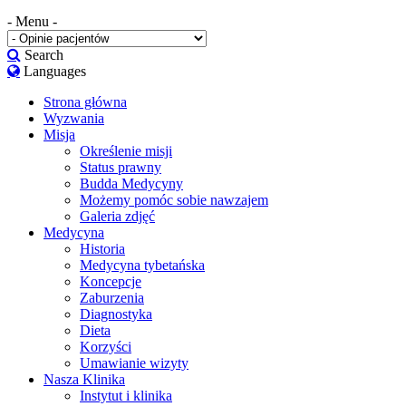
- Menu -
Search
Languages
Strona główna
Wyzwania
Misja
Określenie misji
Status prawny
Budda Medycyny
Możemy pomóc sobie nawzajem
Galeria zdjęć
Medycyna
Historia
Medycyna tybetańska
Koncepcje
Zaburzenia
Diagnostyka
Dieta
Korzyści
Umawianie wizyty
Nasza Klinika
Instytut i klinika